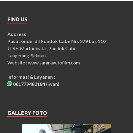
FIND US
Address
Pusat onderdil Pondok Cabe No. 279 Los 110
Jl. RE. Martadinata , Pondok Cabe
Tangerang Selatan.
Website :
www.saranaautofilm.com
Informasi & Layanan :
081779482184
(Iwan)
GALLERY FOTO