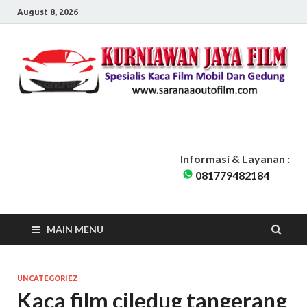
August 8, 2026
Sarana Auto Film
Kurniawan Jaya Film | Kaca Film Mobil Dan Gedung Pondok Cabe
Tangerang Selatan | Siap Melayani seluruh Jabodetabek
Informasi & Layanan :
081779482184
MAIN MENU
UNCATEGORIEZ
Kaca film ciledug tangerang