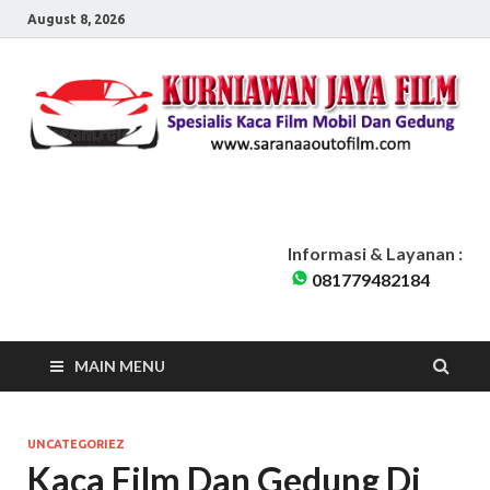
August 8, 2026
Sarana Auto Film
Kurniawan Jaya Film | Kaca Film Mobil Dan Gedung Pondok Cabe
Tangerang Selatan | Siap Melayani seluruh Jabodetabek
Informasi & Layanan :
081779482184
MAIN MENU
UNCATEGORIEZ
Kaca Film Dan Gedung Di