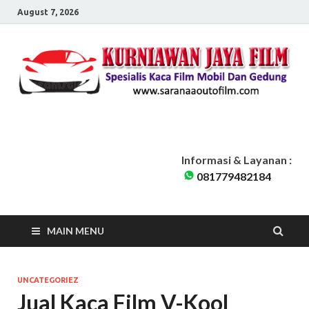
August 7, 2026
Sarana Auto Film
Kurniawan Jaya Film | Kaca Film Mobil Dan Gedung Pondok Cabe
Tangerang Selatan | Siap Melayani seluruh Jabodetabek
Informasi & Layanan :
081779482184
MAIN MENU
UNCATEGORIEZ
Jual Kaca Film V-Kool