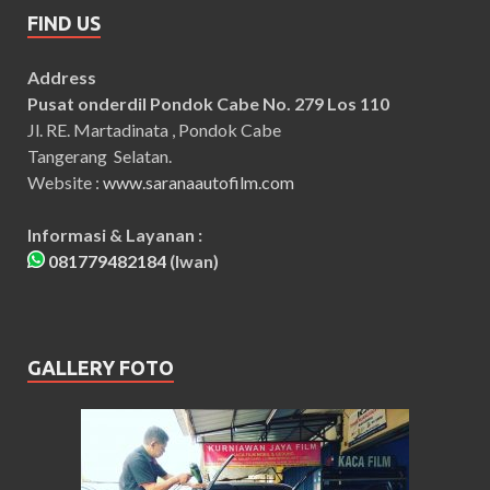
FIND US
Address
Pusat onderdil Pondok Cabe No. 279 Los 110
Jl. RE. Martadinata , Pondok Cabe
Tangerang Selatan.
Website :
www.saranaautofilm.com
Informasi & Layanan :
081779482184
(Iwan)
GALLERY FOTO