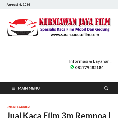
August 6, 2026
Sarana Auto Film
Kurniawan Jaya Film | Kaca Film Mobil Dan Gedung Pondok Cabe
Tangerang Selatan | Siap Melayani seluruh Jabodetabek
Informasi & Layanan :
081779482184
MAIN MENU
UNCATEGORIEZ
Jual Kaca Film 3m Rempoa |