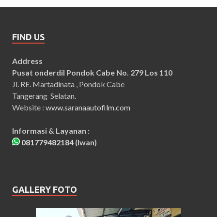
FIND US
Address
Pusat onderdil Pondok Cabe No. 279 Los 110
Jl. RE. Martadinata , Pondok Cabe
Tangerang Selatan.
Website :
www.saranaautofilm.com
Informasi & Layanan :
081779482184
(Iwan)
GALLERY FOTO