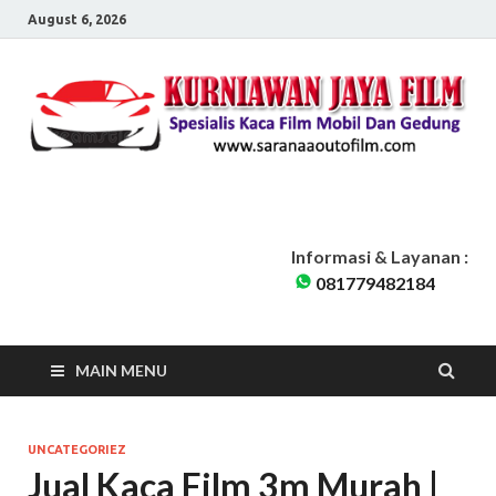
August 6, 2026
Sarana Auto Film
Kurniawan Jaya Film | Kaca Film Mobil Dan Gedung Pondok Cabe
Tangerang Selatan | Siap Melayani seluruh Jabodetabek
Informasi & Layanan :
081779482184
MAIN MENU
UNCATEGORIEZ
Jual Kaca Film 3m Murah |