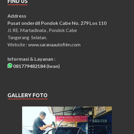
FIND US
Address
Pusat onderdil Pondok Cabe No. 279 Los 110
Jl. RE. Martadinata , Pondok Cabe
Tangerang Selatan.
Website :
www.saranaautofilm.com
Informasi & Layanan :
081779482184
(Iwan)
GALLERY FOTO