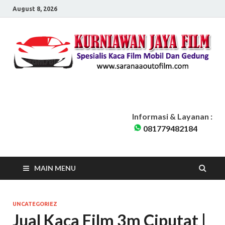
August 8, 2026
Sarana Auto Film
Kurniawan Jaya Film | Kaca Film Mobil Dan Gedung Pondok Cabe
Tangerang Selatan | Siap Melayani seluruh Jabodetabek
Informasi & Layanan :
081779482184
MAIN MENU
UNCATEGORIEZ
Jual Kaca Film 3m Ciputat |