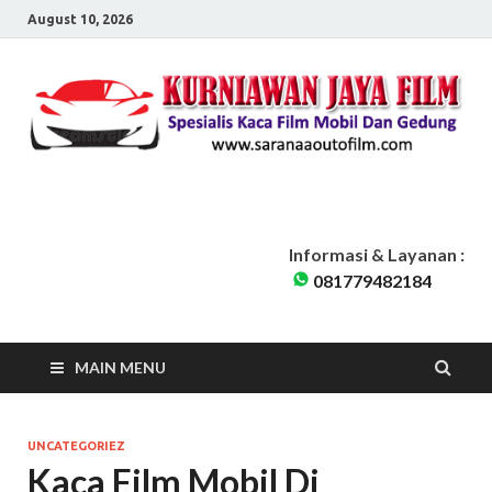
August 10, 2026
Sarana Auto Film
Kurniawan Jaya Film | Kaca Film Mobil Dan Gedung Pondok Cabe
Tangerang Selatan | Siap Melayani seluruh Jabodetabek
Informasi & Layanan :
081779482184
MAIN MENU
UNCATEGORIEZ
Kaca Film Mobil Di