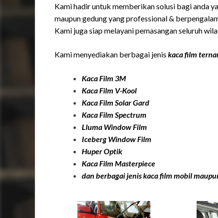
Kami hadir untuk memberikan solusi bagi anda y
maupun gedung yang professional & berpengalama
Kami juga siap melayani pemasangan seluruh wil
Kami menyediakan berbagai jenis
kaca film tern
Kaca Film 3M
Kaca Film
V-Kool
Kaca Film Solar Ga
rd
Kaca Film Spectrum
Lluma Window Film
Iceberg Window Film
Huper Optik
Kaca Film
Masterpiece
dan berbagai jenis kaca film mobil maup