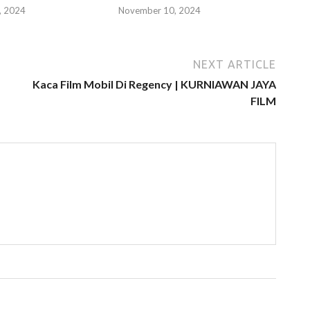
, 2024
November 10, 2024
NEXT ARTICLE
Kaca Film Mobil Di Regency | KURNIAWAN JAYA
FILM