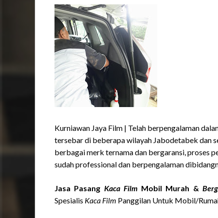
Kurniawan Jaya Film | Telah berpengalaman dal
tersebar di beberapa wilayah Jabodetabek dan s
berbagai merk ternama dan bergaransi, proses p
sudah professional dan berpengalaman dibidangn
Jasa Pasang
Kaca Film
Mobil Murah &
Berg
Spesialis
Kaca Film
Panggilan Untuk Mobil/Rumah/