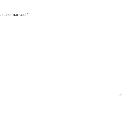
lds are marked
*