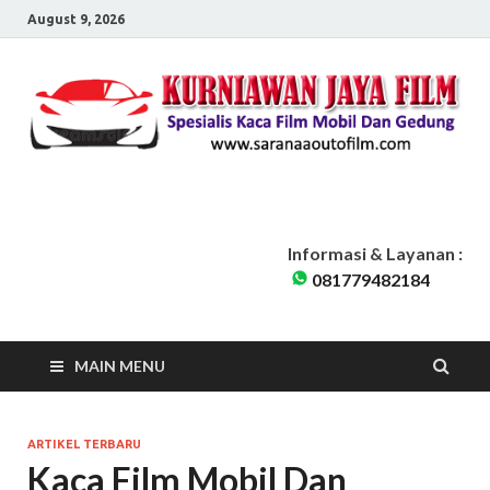
August 9, 2026
Sarana Auto Film
Kurniawan Jaya Film | Kaca Film Mobil Dan Gedung Pondok Cabe
Tangerang Selatan | Siap Melayani seluruh Jabodetabek
Informasi & Layanan :
081779482184
MAIN MENU
ARTIKEL TERBARU
Kaca Film Mobil Dan